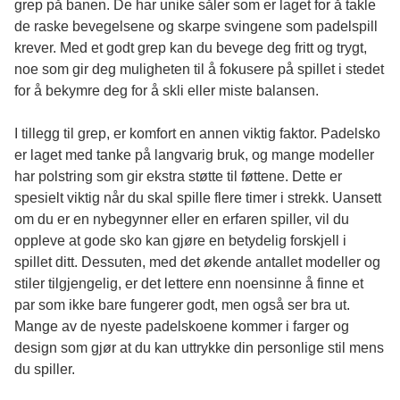
grep på banen. De har unike såler som er laget for å takle
de raske bevegelsene og skarpe svingene som padelspill
krever. Med et godt grep kan du bevege deg fritt og trygt,
noe som gir deg muligheten til å fokusere på spillet i stedet
for å bekymre deg for å skli eller miste balansen.
I tillegg til grep, er komfort en annen viktig faktor. Padelsko
er laget med tanke på langvarig bruk, og mange modeller
har polstring som gir ekstra støtte til føttene. Dette er
spesielt viktig når du skal spille flere timer i strekk. Uansett
om du er en nybegynner eller en erfaren spiller, vil du
oppleve at gode sko kan gjøre en betydelig forskjell i
spillet ditt. Dessuten, med det økende antallet modeller og
stiler tilgjengelig, er det lettere enn noensinne å finne et
par som ikke bare fungerer godt, men også ser bra ut.
Mange av de nyeste padelskoene kommer i farger og
design som gjør at du kan uttrykke din personlige stil mens
du spiller.