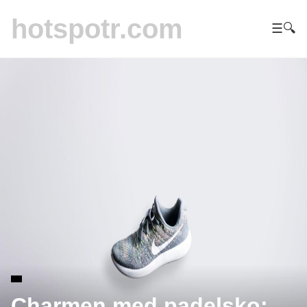
hotspotr.com
☰
🔍
Charmen med padelsko: