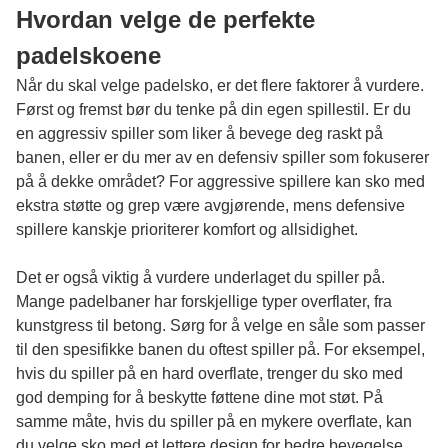
Hvordan velge de perfekte
padelskoene
Når du skal velge padelsko, er det flere faktorer å vurdere.
Først og fremst bør du tenke på din egen spillestil. Er du
en aggressiv spiller som liker å bevege deg raskt på
banen, eller er du mer av en defensiv spiller som fokuserer
på å dekke området? For aggressive spillere kan sko med
ekstra støtte og grep være avgjørende, mens defensive
spillere kanskje prioriterer komfort og allsidighet.
Det er også viktig å vurdere underlaget du spiller på.
Mange padelbaner har forskjellige typer overflater, fra
kunstgress til betong. Sørg for å velge en såle som passer
til den spesifikke banen du oftest spiller på. For eksempel,
hvis du spiller på en hard overflate, trenger du sko med
god demping for å beskytte føttene dine mot støt. På
samme måte, hvis du spiller på en mykere overflate, kan
du velge sko med et lettere design for bedre bevegelse.