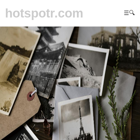
hotspotr.com
☰
🔍