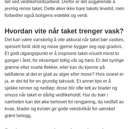
fall ved vedlikeholdsarbeid. Derfor er det avgjørende å
jevnlig rense taket. Dette øker ikke bare takets levetid, men
forbedrer også boligens estetikk og verdi.
Hvordan vite når taket trenger vask?
Det kan være vanskelig å vite akkurat når taket bør vaskes,
spesielt fordi skitt og mose gjerne bygger seg opp gradvis.
Et godt utgangspunkt er å inspisere taket visuelt minst to
ganger i året, for eksempel tidlig vår og høst. Er det synlige
grønne eller svarte flekker, eller kan du kjenne på
takflatene at det er glatt av alger eller mose? Hvis svaret er
ja, er det tid for en grundig
takvask
. Et annet tips er å
sjekke renner og nedløp; disse blir ofte tett av blader og
smuss når taket er dårlig vedlikeholdt. Har du trær i
nærheten kan det øke behovet for rengjøring, da nedfall av
kvae, blader og kvister gir gode vekstvilkår for uønsket
grønt belegg.