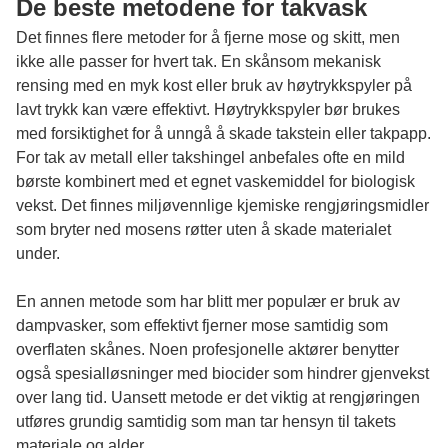
De beste metodene for takvask
Det finnes flere metoder for å fjerne mose og skitt, men
ikke alle passer for hvert tak. En skånsom mekanisk
rensing med en myk kost eller bruk av høytrykkspyler på
lavt trykk kan være effektivt. Høytrykkspyler bør brukes
med forsiktighet for å unngå å skade takstein eller takpapp.
For tak av metall eller takshingel anbefales ofte en mild
børste kombinert med et egnet vaskemiddel for biologisk
vekst. Det finnes miljøvennlige kjemiske rengjøringsmidler
som bryter ned mosens røtter uten å skade materialet
under.
En annen metode som har blitt mer populær er bruk av
dampvasker, som effektivt fjerner mose samtidig som
overflaten skånes. Noen profesjonelle aktører benytter
også spesialløsninger med biocider som hindrer gjenvekst
over lang tid. Uansett metode er det viktig at rengjøringen
utføres grundig samtidig som man tar hensyn til takets
materiale og alder.