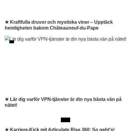
★ Kraftfulla druvor och mystiska viner – Upptäck
hemligheten bakom Châteauneuf-du-Pape
★ Lär dig varför VPN-tjänster är din nya bästa vän på
nätet!
★
Karriere-Kick mit Articulate Rise 360: So geht's!