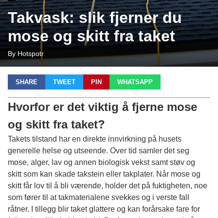
Takvask: slik fjerner du
mose og skitt fra taket
By Hotspotr
SHARE
TWEET
PIN
WHATSAPP
Hvorfor er det viktig å fjerne mose
og skitt fra taket?
Takets tilstand har en direkte innvirkning på husets
generelle helse og utseende. Over tid samler det seg
mose, alger, lav og annen biologisk vekst samt støv og
skitt som kan skade takstein eller takplater. Når mose og
skitt får lov til å bli værende, holder det på fuktigheten, noe
som fører til at takmaterialene svekkes og i verste fall
råtner. I tillegg blir taket glattere og kan forårsake fare for