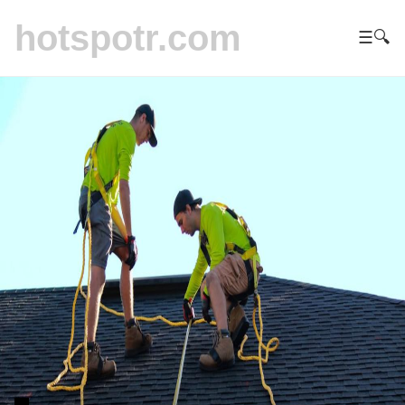
hotspotr.com
☰
🔍