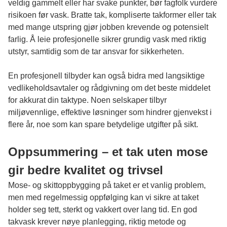
veldig gammelt eller har svake punkter, bør fagfolk vurdere
risikoen før vask. Bratte tak, kompliserte takformer eller tak
med mange utspring gjør jobben krevende og potensielt
farlig. Å leie profesjonelle sikrer grundig vask med riktig
utstyr, samtidig som de tar ansvar for sikkerheten.
En profesjonell tilbyder kan også bidra med langsiktige
vedlikeholdsavtaler og rådgivning om det beste middelet
for akkurat din taktype. Noen selskaper tilbyr
miljøvennlige, effektive løsninger som hindrer gjenvekst i
flere år, noe som kan spare betydelige utgifter på sikt.
Oppsummering – et tak uten mose
gir bedre kvalitet og trivsel
Mose- og skittoppbygging på taket er et vanlig problem,
men med regelmessig oppfølging kan vi sikre at taket
holder seg tett, sterkt og vakkert over lang tid. En god
takvask
krever nøye planlegging, riktig metode og