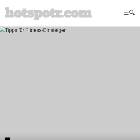
hotspotr.com
☰
🔍