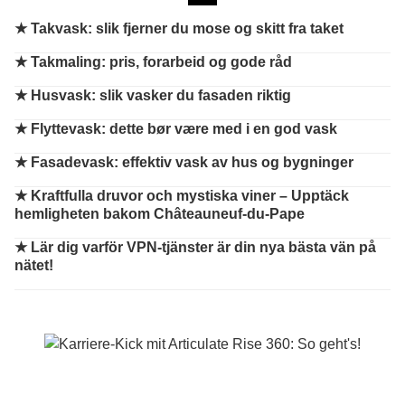
★
Takvask: slik fjerner du mose og skitt fra taket
★
Takmaling: pris, forarbeid og gode råd
★
Husvask: slik vasker du fasaden riktig
★
Flyttevask: dette bør være med i en god vask
★
Fasadevask: effektiv vask av hus og bygninger
★
Kraftfulla druvor och mystiska viner – Upptäck
hemligheten bakom Châteauneuf-du-Pape
★
Lär dig varför VPN-tjänster är din nya bästa vän på
nätet!