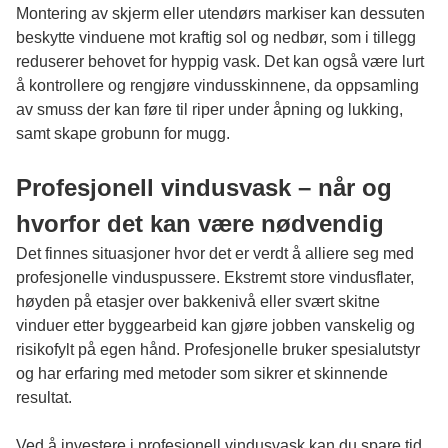
Montering av skjerm eller utendørs markiser kan dessuten
beskytte vinduene mot kraftig sol og nedbør, som i tillegg
reduserer behovet for hyppig vask. Det kan også være lurt
å kontrollere og rengjøre vindusskinnene, da oppsamling
av smuss der kan føre til riper under åpning og lukking,
samt skape grobunn for mugg.
Profesjonell vindusvask – når og
hvorfor det kan være nødvendig
Det finnes situasjoner hvor det er verdt å alliere seg med
profesjonelle vinduspussere. Ekstremt store vindusflater,
høyden på etasjer over bakkenivå eller svært skitne
vinduer etter byggearbeid kan gjøre jobben vanskelig og
risikofylt på egen hånd. Profesjonelle bruker spesialutstyr
og har erfaring med metoder som sikrer et skinnende
resultat.
Ved å investere i profesjonell
vindusvask
kan du spare tid