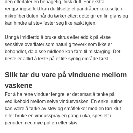
den etterlater en behagelig, frisk duft. For ekstra
rengjøringseffekt kan du tilsette et par dråper kokosolje i
mikrofiberkluten når du tørker etter; dette gir en fin glans og
kan hindre at støv fester seg like raskt igjen.
Unngå imidlertid å bruke sitrus eller eddik på visse
sensitive overflater som naturlig treverk som ikke er
behandlet, da disse midlene kan føre til misfarging. Det
beste er alltid å teste på et lite synlig område først.
Slik tar du vare på vinduene mellom
vaskene
For å ha rene vinduer lengre, er det smart å tenke på
vedlikehold mellom selve vindusvasken. En enkel rutine
kan være å tørke av støv og småflekker med en tørr klut
eller bruke en vindusspray en gang i uka, spesielt i
perioder med mye pollen eller støv.