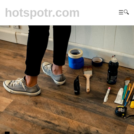
hotspotr.com
☰
🔍