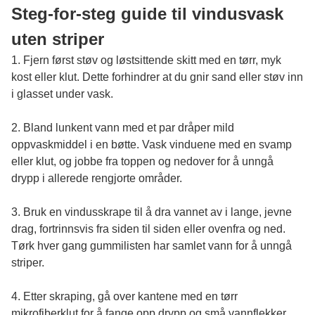
Steg-for-steg guide til vindusvask
uten striper
1. Fjern først støv og løstsittende skitt med en tørr, myk
kost eller klut. Dette forhindrer at du gnir sand eller støv inn
i glasset under vask.
2. Bland lunkent vann med et par dråper mild
oppvaskmiddel i en bøtte. Vask vinduene med en svamp
eller klut, og jobbe fra toppen og nedover for å unngå
drypp i allerede rengjorte områder.
3. Bruk en vindusskrape til å dra vannet av i lange, jevne
drag, fortrinnsvis fra siden til siden eller ovenfra og ned.
Tørk hver gang gummilisten har samlet vann for å unngå
striper.
4. Etter skraping, gå over kantene med en tørr
mikrofiberklut for å fange opp drypp og små vannflekker