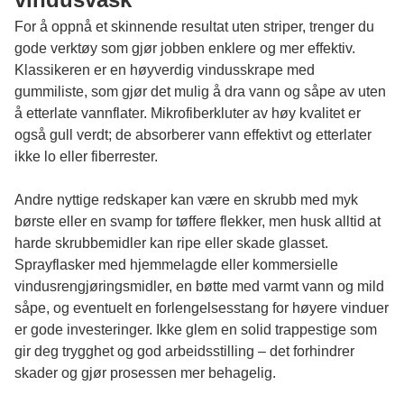
For å oppnå et skinnende resultat uten striper, trenger du
gode verktøy som gjør jobben enklere og mer effektiv.
Klassikeren er en høyverdig vindusskrape med
gummiliste, som gjør det mulig å dra vann og såpe av uten
å etterlate vannflater. Mikrofiberkluter av høy kvalitet er
også gull verdt; de absorberer vann effektivt og etterlater
ikke lo eller fiberrester.
Andre nyttige redskaper kan være en skrubb med myk
børste eller en svamp for tøffere flekker, men husk alltid at
harde skrubbemidler kan ripe eller skade glasset.
Sprayflasker med hjemmelagde eller kommersielle
vindusrengjøringsmidler, en bøtte med varmt vann og mild
såpe, og eventuelt en forlengelsesstang for høyere vinduer
er gode investeringer. Ikke glem en solid trappestige som
gir deg trygghet og god arbeidsstilling – det forhindrer
skader og gjør prosessen mer behagelig.