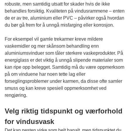
robuste, men samtidig utsatt for skader hvis de ikke
behandles forsiktig. Kvaliteten på vindusrammene – enten
de er av tre, aluminium eller PVC – påvirker også hvordan
du bør gå frem for å unngå misfarging eller korrosjon.
For eksempel vil gamle trekarmer kreve mildere
vaskemidler og mer skånsom behandling enn
aluminiumsvinduer som tåler sterkere vaskeprodukter. På
energiglass er det viktig å unngå slipende materialer som
kan ripe opp belegget. Samtidig må du være oppmerksom
på om vinduene har noen tette lag eller
forseglingsproblemer under karmen, da disse ofte samler
smuss og kan kreve spesiell oppmerksomhet ved
rengjøring.
Velg riktig tidspunkt og værforhold
for vindusvask
Det kan nesten virke som helt banalt, men tidspunktet du