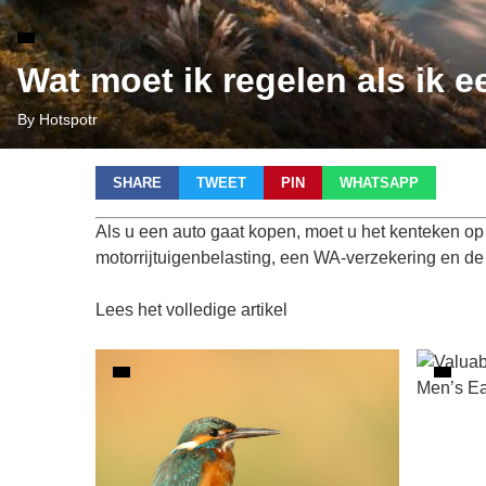
Wat moet ik regelen als ik 
By Hotspotr
SHARE
TWEET
PIN
WHATSAPP
Als u een auto gaat kopen, moet u het kenteken op 
motorrijtuigenbelasting, een WA-verzekering en d
Lees het volledige artikel