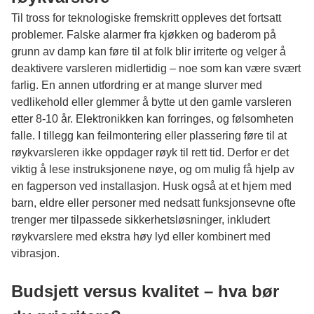
Til tross for teknologiske fremskritt oppleves det fortsatt
problemer. Falske alarmer fra kjøkken og baderom på
grunn av damp kan føre til at folk blir irriterte og velger å
deaktivere varsleren midlertidig – noe som kan være svært
farlig. En annen utfordring er at mange slurver med
vedlikehold eller glemmer å bytte ut den gamle varsleren
etter 8-10 år. Elektronikken kan forringes, og følsomheten
falle. I tillegg kan feilmontering eller plassering føre til at
røykvarsleren ikke oppdager røyk til rett tid. Derfor er det
viktig å lese instruksjonene nøye, og om mulig få hjelp av
en fagperson ved installasjon. Husk også at et hjem med
barn, eldre eller personer med nedsatt funksjonsevne ofte
trenger mer tilpassede sikkerhetsløsninger, inkludert
røykvarslere med ekstra høy lyd eller kombinert med
vibrasjon.
Budsjett versus kvalitet – hva bør