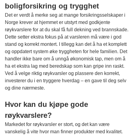
boligforsikring og trygghet
Det er verdt å merke seg at mange forsikringsselskaper i
Norge krever at hjemmet er utstyrt med godkjente
røykvarslere for at du skal få full dekning ved brannskade.
Dette setter ekstra fokus på at varsleren må være i god
stand og korrekt montert. I tillegg kan det å ha et komplett
og oppdatert system øke tryggheten for hele familien. Det
handler ikke bare om å unngå økonomisk tap, men om å
ha et ekstra lag med beredskap som kan gripe inn raskt.
Ved å velge riktig røykvarsler og plassere den korrekt,
investerer du i en tryggere hverdag – en gave til deg selv
og dine nærmeste.
Hvor kan du kjøpe gode
røykvarslere?
Markedet for
røykvarsler
er stort, og det kan være
vanskelig å vite hvor man finner produkter med kvalitet.