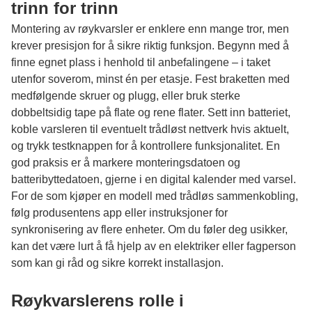
trinn for trinn
Montering av røykvarsler er enklere enn mange tror, men
krever presisjon for å sikre riktig funksjon. Begynn med å
finne egnet plass i henhold til anbefalingene – i taket
utenfor soverom, minst én per etasje. Fest braketten med
medfølgende skruer og plugg, eller bruk sterke
dobbeltsidig tape på flate og rene flater. Sett inn batteriet,
koble varsleren til eventuelt trådløst nettverk hvis aktuelt,
og trykk testknappen for å kontrollere funksjonalitet. En
god praksis er å markere monteringsdatoen og
batteribyttedatoen, gjerne i en digital kalender med varsel.
For de som kjøper en modell med trådløs sammenkobling,
følg produsentens app eller instruksjoner for
synkronisering av flere enheter. Om du føler deg usikker,
kan det være lurt å få hjelp av en elektriker eller fagperson
som kan gi råd og sikre korrekt installasjon.
Røykvarslerens rolle i