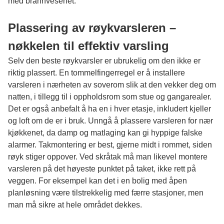
med brannvesenet.
Plassering av røykvarsleren –
nøkkelen til effektiv varsling
Selv den beste røykvarsler er ubrukelig om den ikke er
riktig plassert. En tommelfingerregel er å installere
varsleren i nærheten av soverom slik at den vekker deg om
natten, i tillegg til i oppholdsrom som stue og gangarealer.
Det er også anbefalt å ha en i hver etasje, inkludert kjeller
og loft om de er i bruk. Unngå å plassere varsleren for nær
kjøkkenet, da damp og matlaging kan gi hyppige falske
alarmer. Takmontering er best, gjerne midt i rommet, siden
røyk stiger oppover. Ved skråtak må man likevel montere
varsleren på det høyeste punktet på taket, ikke rett på
veggen. For eksempel kan det i en bolig med åpen
planløsning være tilstrekkelig med færre stasjoner, men
man må sikre at hele området dekkes.