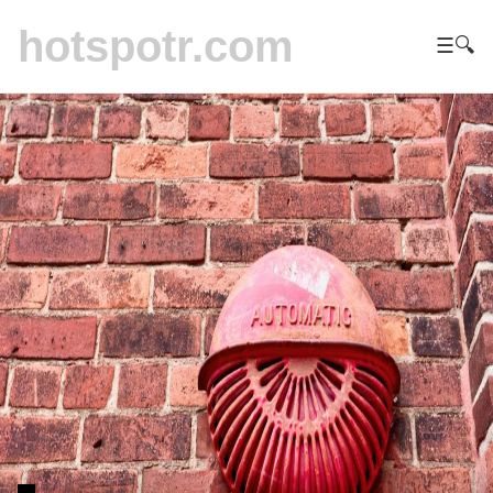
hotspotr.com
☰
🔍