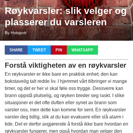
Røykvarsler: slik velger og
plasserer du varsleren
By Hotspotr
SHARE
TWEET
PIN
WHATSAPP
Forstå viktigheten av en røykvarsler
En røykvarsler er ikke bare en praktisk enhet; den kan
bokstavelig talt redde liv. I hjemmet vårt tilbringer vi mange
timer, og det er her vi skal føle oss trygge. Dessverre kan
brann oppstå plutselig, og røyken breder seg raskt. I slike
situasjoner er det ofte duften eller synet av brann som
varsler oss, men dette kan komme for sent. En røykvarsler
varsler deg tidlig, slik at du kan evakuere eller slå alarm i
tide. Det er derfor avgjørende å forstå ikke bare hvordan en
røykvarsler fungerer, men også hvordan man velger den