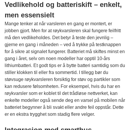
Vedlikehold og batteriskift – enkelt,
men essensielt
Mange tenker at når varsleren en gang er montert, er
jobben gjort. Men for at røykvarsleren skal fungere feilfritt
må den vedlikeholdes. Det betyr å teste den jevnlig –
gjerne en gang i måneden – ved å trykke på testknappen
for å sikre at signalet fungerer. Batteriet må skiftes minst en
gang i året, selv om noen modeller har opptil 10-års
lithiumbatteri. Et godt tips er å bytte batteri samtidig som du
stiller klokken til eller fra sommertid. I tillegg bør du
støvsuge røykvarsleren forsiktig for støv og partikler som
kan redusere følsomheten. For eksempel, hvis du har en
røykvarsler som er koblet til det trådløse nettverket, kan
enkelte modeller også sende deg en varsel på mobilen når
batteriet begynner å bli svakt eller andre feil oppstår. Dette
er en ekstra trygghet som stadig flere velger.
Integrasjon med smarthus –