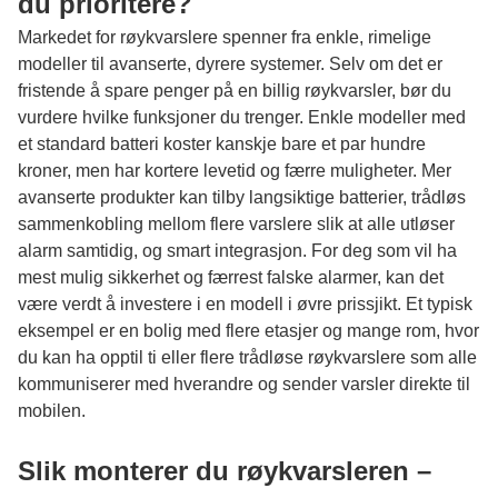
du prioritere?
Markedet for røykvarslere spenner fra enkle, rimelige
modeller til avanserte, dyrere systemer. Selv om det er
fristende å spare penger på en billig røykvarsler, bør du
vurdere hvilke funksjoner du trenger. Enkle modeller med
et standard batteri koster kanskje bare et par hundre
kroner, men har kortere levetid og færre muligheter. Mer
avanserte produkter kan tilby langsiktige batterier, trådløs
sammenkobling mellom flere varslere slik at alle utløser
alarm samtidig, og smart integrasjon. For deg som vil ha
mest mulig sikkerhet og færrest falske alarmer, kan det
være verdt å investere i en modell i øvre prissjikt. Et typisk
eksempel er en bolig med flere etasjer og mange rom, hvor
du kan ha opptil ti eller flere trådløse røykvarslere som alle
kommuniserer med hverandre og sender varsler direkte til
mobilen.
Slik monterer du røykvarsleren –