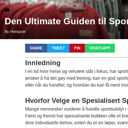
Den Ultimate Guiden til Spo
By Hotspotr
SHARE
TWEET
PIN
WHATSAPP
Innledning
I en tid hvor helse og velvære står i fokus, har spo
ønsker å ha det gøy med trening, kan en god sportsb
etter når du handler, og hvordan du kan få mest mulig
Hvorfor Velge en Spesialisert 
Mange mennesker vurderer å handle sportsutstyr i su
Først og fremst har spesialiserte butikker ofte et br
dine individuelle behov, enten du er en løper, svømm