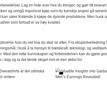
t forberedelser. Lag en liste over hva du trenger, og gjør litt res
tikken og unngå impulsive kjøp som du kanskje angrer på senere.
 det kan være fristende å kjøpe de dyreste produktene. Men husk 
ativer som fortsatt er av høy kvalitet.
evelse hvis du vet hva du skal se etter. Fra ekspertveiledning ti
reningsmål. Husk å ta hensyn til bærekraft, teknologi, og vedlikeh
ler. Med den rette kunnskapen og forberedelsen kan du gjøre god
k
i dag og ta det første steget mot et mer aktivt liv!