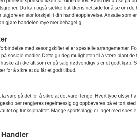
en perfekte sportsbutikken for dine behov. Først bør du se på bu
sportsgrener. Du kan også sjekke butikkens nettside for å se om d
tgjøre en stor forskjell i din handleopplevelse. Ansatte som er vi
an gjøre handelen mye mer behagelig.
er
 i forbindelse med sesongskifter eller spesielle arrangementer. For
på sosiale medier. Dette gir deg muligheten til å være blant d
å huske at ikke alt som er på salg nødvendigvis er et godt kjøp. 
for å sikre at du får et godt tilbud.
 å ta vare på det for å sikre at det varer lenge. Hvert type utstyr h
gesko bør rengjøres regelmessig og oppbevares på et tørt sted 
valitet og funksjonalitet. Mange sportsplagg er laget med spesiel
 Handler