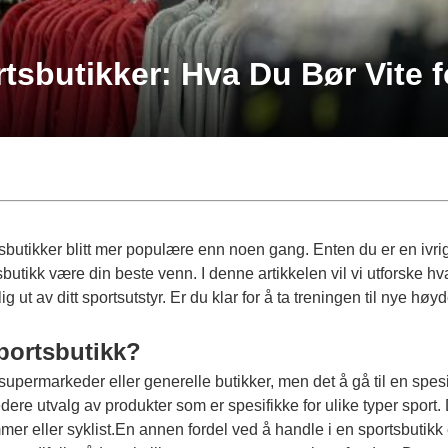
rtsbutikker: Hva Du Bør Vite f
rtsbutikker blitt mer populære enn noen gang. Enten du er en ivrig
utikk være din beste venn. I denne artikkelen vil vi utforske hv
 ut av ditt sportsutstyr. Er du klar for å ta treningen til nye høy
Sportsbutikk?
permarkeder eller generelle butikker, men det å gå til en spesi
edere utvalg av produkter som er spesifikke for ulike typer sport. 
er eller syklist.En annen fordel ved å handle i en sportsbutikk er