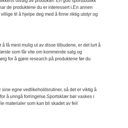
tikkens utvalg av produkter. En god sportsbutikk
e har de produktene du er interessert i.En annen
llige til å hjelpe deg med å finne riktig utstyr og
 å få mest mulig ut av disse tilbudene, er det lurt å
e første som får vite om kommende salg og
Sørg for å gjøre research på produktene før du
ar sine egne vedlikeholdsrutiner, så det er viktig å
for å unngå forringelse.Sportsklær bør vaskes i
le materialer som kan bli skadet av feil