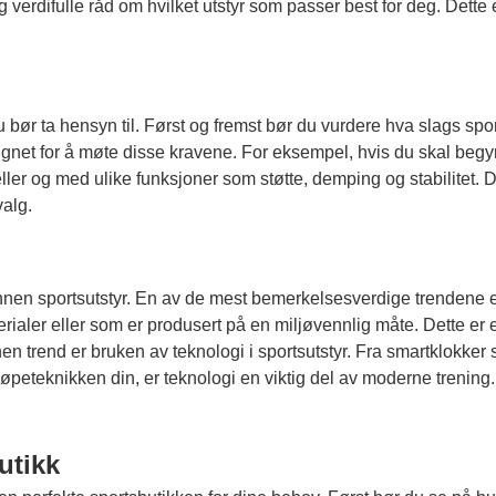
g verdifulle råd om hvilket utstyr som passer best for deg. Dette 
 du bør ta hensyn til. Først og fremst bør du vurdere hva slags spor
esignet for å møte disse kravene. For eksempel, hvis du skal beg
ller og med ulike funksjoner som støtte, demping og stabilitet. De
valg.
r innen sportsutstyr. En av de mest bemerkelsesverdige trendene 
erialer eller som er produsert på en miljøvennlig måte. Dette er e
 trend er bruken av teknologi i sportsutstyr. Fra smartklokker 
øpeteknikken din, er teknologi en viktig del av moderne trening
utikk