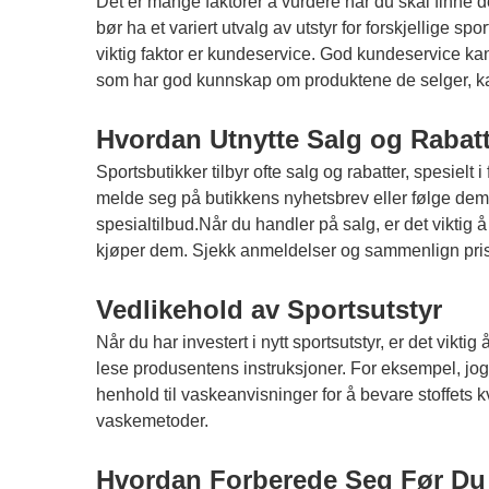
Det er mange faktorer å vurdere når du skal finne d
bør ha et variert utvalg av utstyr for forskjellige 
viktig faktor er kundeservice. God kundeservice kan u
som har god kunnskap om produktene de selger, k
Hvordan Utnytte Salg og Rabatt
Sportsbutikker tilbyr ofte salg og rabatter, spesielt
melde seg på butikkens nyhetsbrev eller følge dem 
spesialtilbud.Når du handler på salg, er det viktig 
kjøper dem. Sjekk anmeldelser og sammenlign priser 
Vedlikehold av Sportsutstyr
Når du har investert i nytt sportsutstyr, er det viktig
lese produsentens instruksjoner. For eksempel, jog
henhold til vaskeanvisninger for å bevare stoffets k
vaskemetoder.
Hvordan Forberede Seg Før Du