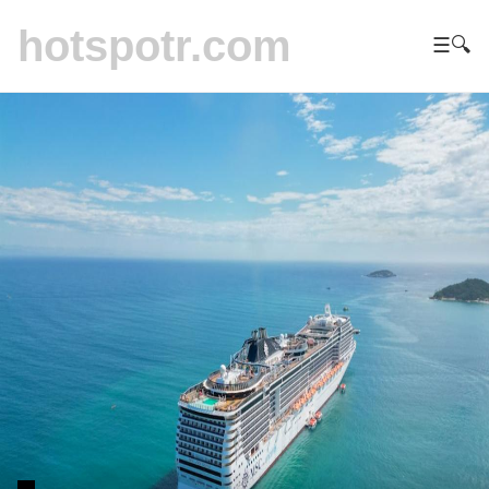
hotspotr.com
☰
🔍