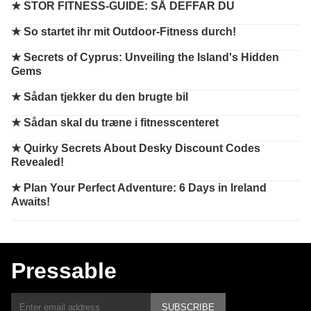
★
STOR FITNESS-GUIDE: SÅ DEFFAR DU
★
So startet ihr mit Outdoor-Fitness durch!
★
Secrets of Cyprus: Unveiling the Island's Hidden
Gems
★
Sådan tjekker du den brugte bil
★
Sådan skal du træne i fitnesscenteret
★
Quirky Secrets About Desky Discount Codes
Revealed!
★
Plan Your Perfect Adventure: 6 Days in Ireland
Awaits!
Pressable
SUBSCRIBE